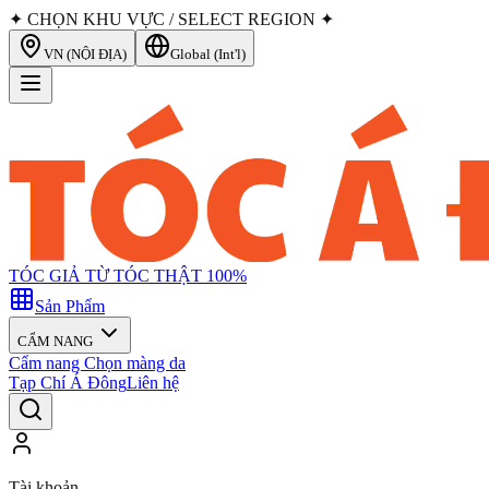
✦ CHỌN KHU VỰC / SELECT REGION ✦
VN (NỘI ĐỊA)
Global (Int'l)
TÓC GIẢ TỪ TÓC THẬT 100%
Sản Phẩm
CẨM NANG
Cẩm nang Chọn màng da
Tạp Chí Á Đông
Liên hệ
Tài khoản