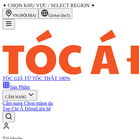
✦ CHỌN KHU VỰC / SELECT REGION ✦
VN (NỘI ĐỊA)
Global (Int'l)
TÓC GIẢ TỪ TÓC THẬT 100%
Sản Phẩm
CẨM NANG
Cẩm nang Chọn màng da
Tạp Chí Á Đông
Liên hệ
Tài khoản