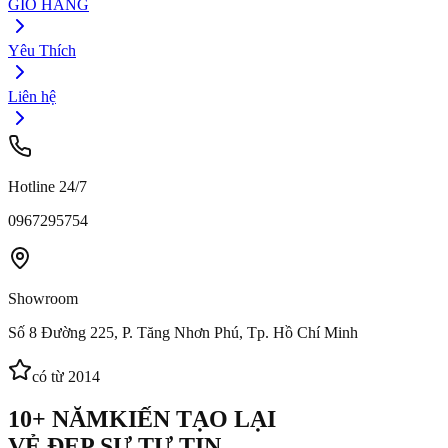
GIỎ HÀNG
Yêu Thích
Liên hệ
Hotline 24/7
0967295754
Showroom
Số 8 Đường 225, P. Tăng Nhơn Phú, Tp. Hồ Chí Minh
có từ 2014
10+ NĂM
KIẾN TẠO LẠI
VẺ ĐẸP SỰ TỰ TIN