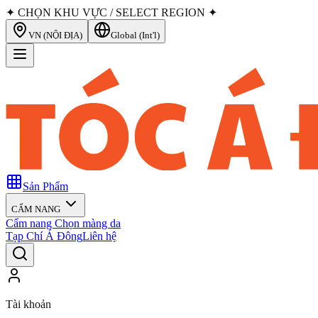
✦ CHỌN KHU VỰC / SELECT REGION ✦
VN (NỘI ĐỊA)
Global (Int'l)
Sản Phẩm
CẨM NANG
Cẩm nang Chọn màng da
Tạp Chí Á Đông
Liên hệ
Tài khoản