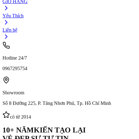
GIỎ HÀNG
Yêu Thích
Liên hệ
Hotline 24/7
0967295754
Showroom
Số 8 Đường 225, P. Tăng Nhơn Phú, Tp. Hồ Chí Minh
có từ 2014
10+ NĂM
KIẾN TẠO LẠI
VẺ ĐẸP SỰ TỰ TIN