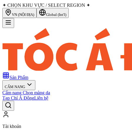
✦ CHỌN KHU VỰC / SELECT REGION ✦
VN (NỘI ĐỊA)
Global (Int'l)
Sản Phẩm
CẨM NANG
Cẩm nang Chọn màng da
Tạp Chí Á Đông
Liên hệ
Tài khoản