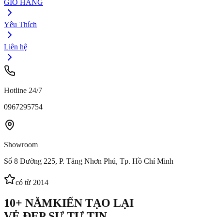
GIỎ HÀNG
Yêu Thích
Liên hệ
Hotline 24/7
0967295754
Showroom
Số 8 Đường 225, P. Tăng Nhơn Phú, Tp. Hồ Chí Minh
có từ 2014
10+ NĂM
KIẾN TẠO LẠI
VẺ ĐẸP SỰ TỰ TIN