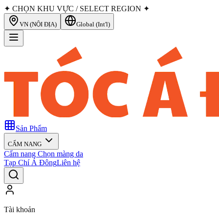
✦ CHỌN KHU VỰC / SELECT REGION ✦
VN (NỘI ĐỊA)
Global (Int'l)
Sản Phẩm
CẨM NANG
Cẩm nang Chọn màng da
Tạp Chí Á Đông
Liên hệ
Tài khoản