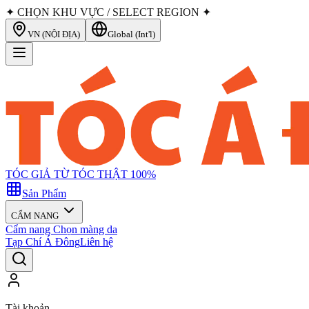
✦ CHỌN KHU VỰC / SELECT REGION ✦
VN (NỘI ĐỊA)
Global (Int'l)
TÓC GIẢ TỪ TÓC THẬT 100%
Sản Phẩm
CẨM NANG
Cẩm nang Chọn màng da
Tạp Chí Á Đông
Liên hệ
Tài khoản