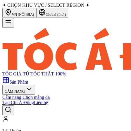
✦ CHỌN KHU VỰC / SELECT REGION ✦
VN (NỘI ĐỊA)
Global (Int'l)
TÓC GIẢ TỪ TÓC THẬT 100%
Sản Phẩm
CẨM NANG
Cẩm nang Chọn màng da
Tạp Chí Á Đông
Liên hệ
Tài khoản