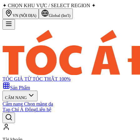
✦ CHỌN KHU VỰC / SELECT REGION ✦
VN (NỘI ĐỊA)
Global (Int'l)
TÓC GIẢ TỪ TÓC THẬT 100%
Sản Phẩm
CẨM NANG
Cẩm nang Chọn màng da
Tạp Chí Á Đông
Liên hệ
Tài khoản