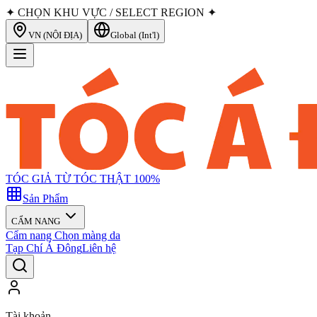
✦ CHỌN KHU VỰC / SELECT REGION ✦
VN (NỘI ĐỊA)
Global (Int'l)
TÓC GIẢ TỪ TÓC THẬT 100%
Sản Phẩm
CẨM NANG
Cẩm nang Chọn màng da
Tạp Chí Á Đông
Liên hệ
Tài khoản