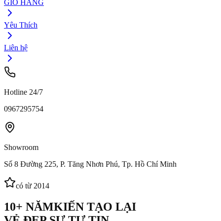
GIỎ HÀNG
Yêu Thích
Liên hệ
Hotline 24/7
0967295754
Showroom
Số 8 Đường 225, P. Tăng Nhơn Phú, Tp. Hồ Chí Minh
có từ 2014
10+ NĂM
KIẾN TẠO LẠI
VẺ ĐẸP SỰ TỰ TIN