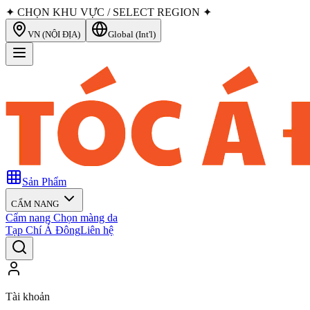
✦ CHỌN KHU VỰC / SELECT REGION ✦
VN (NỘI ĐỊA)
Global (Int'l)
Sản Phẩm
CẨM NANG
Cẩm nang Chọn màng da
Tạp Chí Á Đông
Liên hệ
Tài khoản