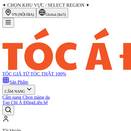
✦ CHỌN KHU VỰC / SELECT REGION ✦
VN (NỘI ĐỊA)
Global (Int'l)
TÓC GIẢ TỪ TÓC THẬT 100%
Sản Phẩm
CẨM NANG
Cẩm nang Chọn màng da
Tạp Chí Á Đông
Liên hệ
Tài khoản